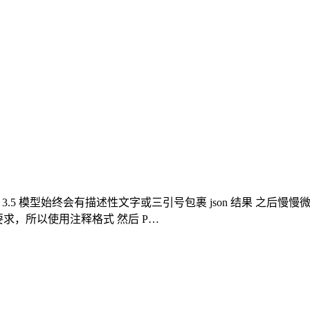
 3.5 模型始终会有描述性文字或三引号包裹 json 结果 之后慢慢微调
视要求，所以使用注释格式 然后 P…