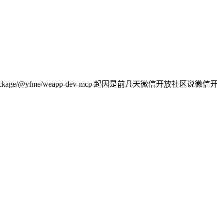
//www.npmjs.com/package/@yfme/weapp-dev-mcp 起因是