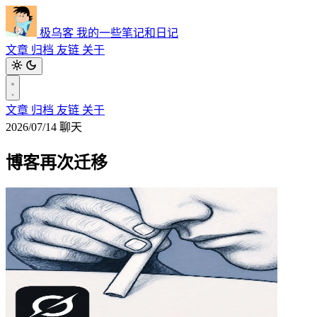
极乌客
我的一些笔记和日记
文章
归档
友链
关于
文章
归档
友链
关于
2026/07/14
聊天
博客再次迁移