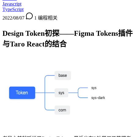
Javascript
TypeScript
2022/08/07
1
编程相关
Design Token初探——Figma Tokens插件
与Taro React的结合