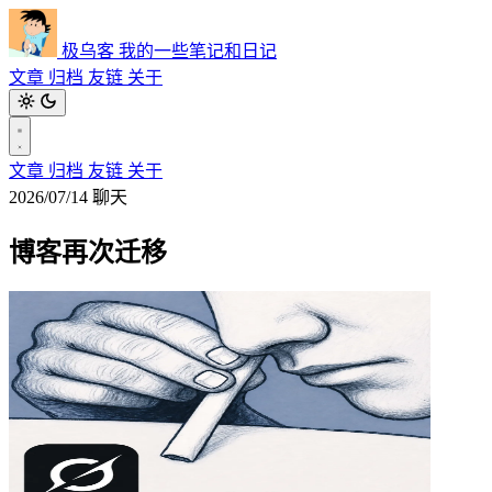
极乌客
我的一些笔记和日记
文章
归档
友链
关于
文章
归档
友链
关于
2026/07/14
聊天
博客再次迁移