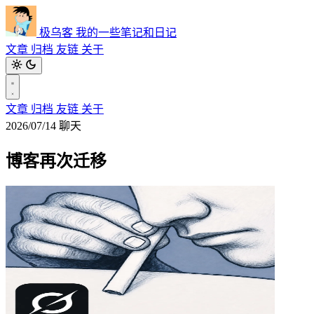
极乌客
我的一些笔记和日记
文章
归档
友链
关于
文章
归档
友链
关于
2026/07/14
聊天
博客再次迁移