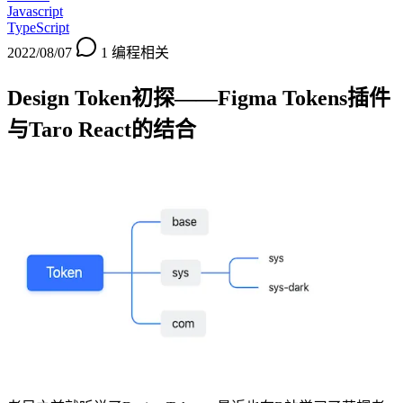
Javascript
TypeScript
2022/08/07
1
编程相关
Design Token初探——Figma Tokens插件
与Taro React的结合