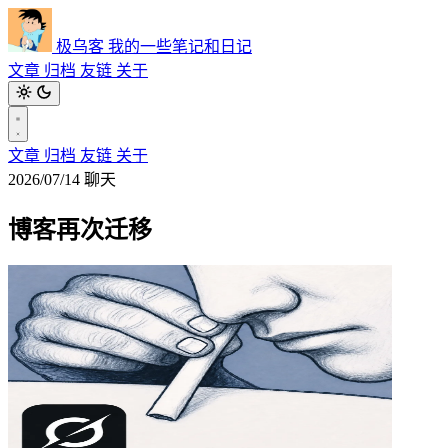
极乌客
我的一些笔记和日记
文章
归档
友链
关于
文章
归档
友链
关于
2026/07/14
聊天
博客再次迁移