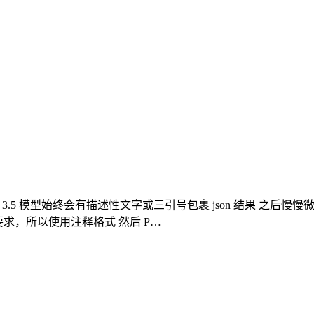
 3.5 模型始终会有描述性文字或三引号包裹 json 结果 之后慢慢微调
视要求，所以使用注释格式 然后 P…