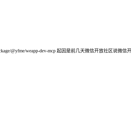
//www.npmjs.com/package/@yfme/weapp-dev-mcp 起因是