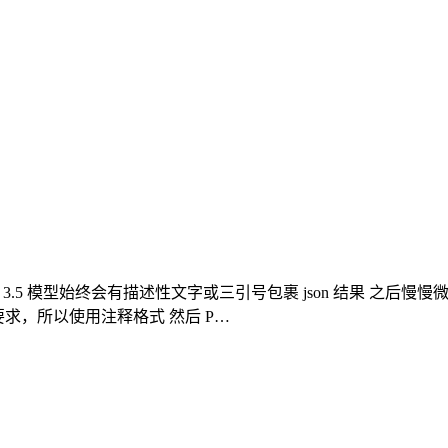
 3.5 模型始终会有描述性文字或三引号包裹 json 结果 之后慢慢微调
视要求，所以使用注释格式 然后 P…