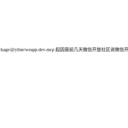
//www.npmjs.com/package/@yfme/weapp-dev-mcp 起因是