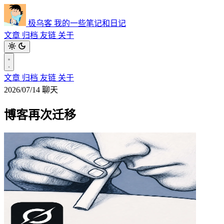
极乌客
我的一些笔记和日记
文章
归档
友链
关于
文章
归档
友链
关于
2026/07/14
聊天
博客再次迁移