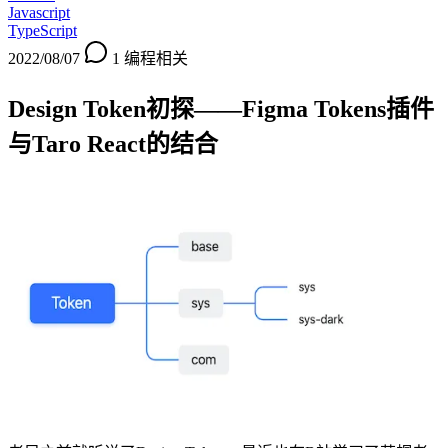
Javascript
TypeScript
2022/08/07
1
编程相关
Design Token初探——Figma Tokens插件
与Taro React的结合