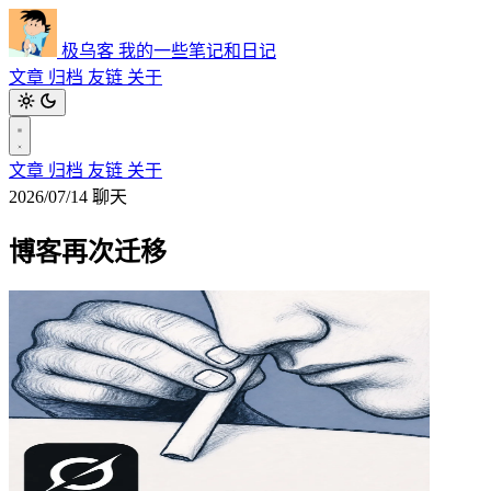
极乌客
我的一些笔记和日记
文章
归档
友链
关于
文章
归档
友链
关于
2026/07/14
聊天
博客再次迁移