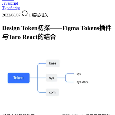
Javascript
TypeScript
2022/08/07
1
编程相关
Design Token初探——Figma Tokens插件
与Taro React的结合