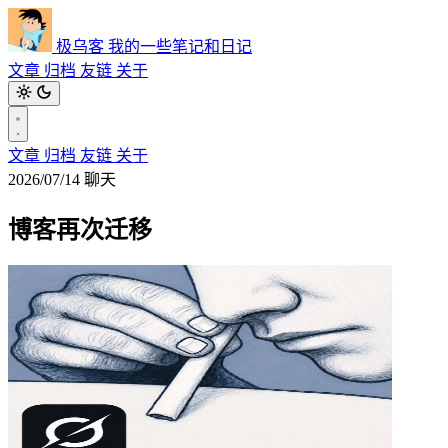
极乌客
我的一些笔记和日记
文章
归档
友链
关于
文章
归档
友链
关于
2026/07/14
聊天
博客再次迁移