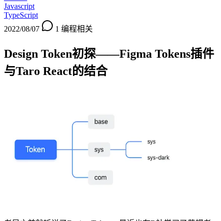
Javascript
TypeScript
2022/08/07
1
编程相关
Design Token初探——Figma Tokens插件
与Taro React的结合