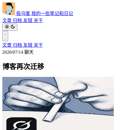
极乌客
我的一些笔记和日记
文章
归档
友链
关于
文章
归档
友链
关于
2026/07/14
聊天
博客再次迁移