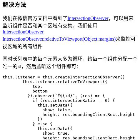
解决方法
我们在微信官方文档中看到了
IntersectionObserver
，可以用来
监听组件是否和某个区域有交集，我们使用
IntersectionObserve
r
IntersectionObserver.relativeToViewport(Object margins)
来监控可
视区域的所有组件
同时长列表中的每个元素大多为循环，给每一个组件分配一个
唯一的id，然后监听这个组件即可：
this
.listener 
=
 this
.
createIntersectionObserver
()
        this
.listener.
relativeToViewport
({
            top,
            bottom
          }).
observe
(
`#${
id
}`
, (
res
) 
=>
 {
            if
 (res.intersectionRatio 
==
 0
) {
              this
.
setData
({
                show: 
false
,
                height: res.boundingClientRect.height
              })
            } 
else
 {
              this
.
setData
({
                show: 
true
,
                height: res.boundingClientRect.height