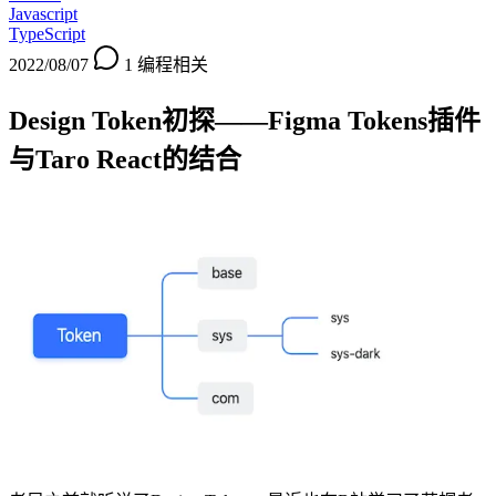
Javascript
TypeScript
2022/08/07
1
编程相关
Design Token初探——Figma Tokens插件
与Taro React的结合