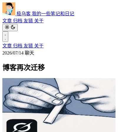
极乌客
我的一些笔记和日记
文章
归档
友链
关于
文章
归档
友链
关于
2026/07/14
聊天
博客再次迁移