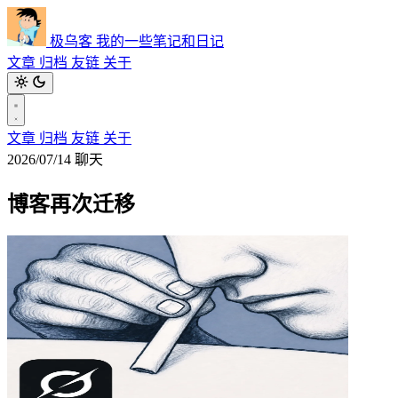
极乌客
我的一些笔记和日记
文章
归档
友链
关于
文章
归档
友链
关于
2026/07/14
聊天
博客再次迁移