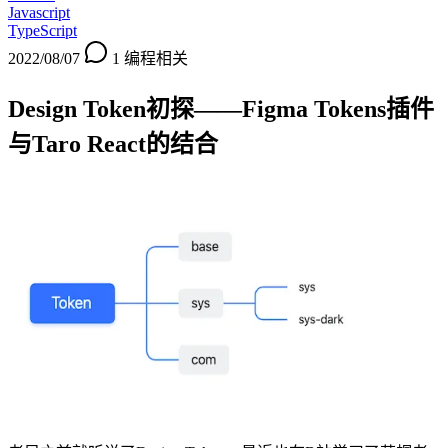
Javascript
TypeScript
2022/08/07
1
编程相关
Design Token初探——Figma Tokens插件
与Taro React的结合