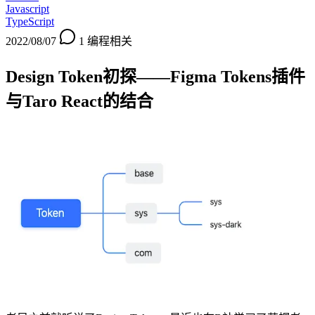
Javascript
TypeScript
2022/08/07
1
编程相关
Design Token初探——Figma Tokens插件
与Taro React的结合