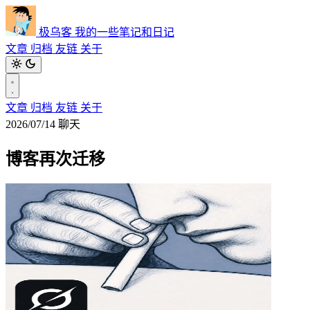
极乌客
我的一些笔记和日记
文章
归档
友链
关于
文章
归档
友链
关于
2026/07/14
聊天
博客再次迁移