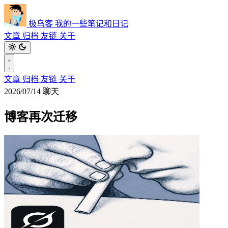
极乌客
我的一些笔记和日记
文章
归档
友链
关于
文章
归档
友链
关于
2026/07/14
聊天
博客再次迁移