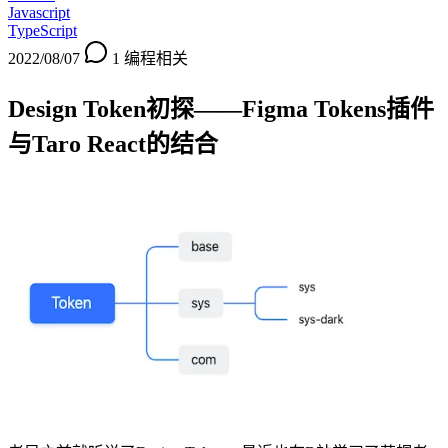
Javascript
TypeScript
2022/08/07
1
编程相关
Design Token初探——Figma Tokens插件
与Taro React的结合